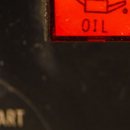
温
も
り
を
届
け
ま
す。