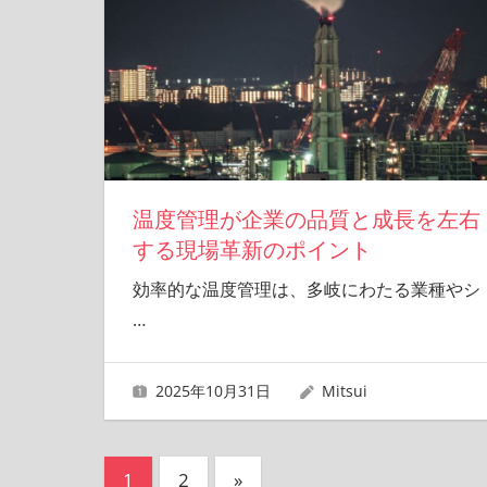
温度管理が企業の品質と成長を左右
する現場革新のポイント
効率的な温度管理は、多岐にわたる業種やシ
…
2025年10月31日
Mitsui
投
次
1
2
»