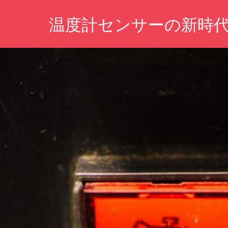
コ
温度計センサーの新時
ン
テ
未
ン
来
ツ
の
計
へ
測
ス
体
キ
験
を
ッ
あ
プ
な
た
に。
革
新
技
術
が