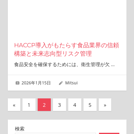
HACCP導入がもたらす食品業界の信頼
構築と未来志向型リスク管理
食品安全を確保するためには、衛生管理が欠
…
2026年1月15日
Mitsui
投
前
次
«
1
2
3
4
5
»
の
の
稿
記
記
の
検索
事
事