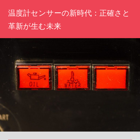
コ
温度計センサーの新時代：正確さと
ン
テ
革新が生む未来
ン
未
ツ
来
へ
の
計
ス
測
キ
体
ッ
験
を
プ
あ
な
た
に。
革
新
技
術