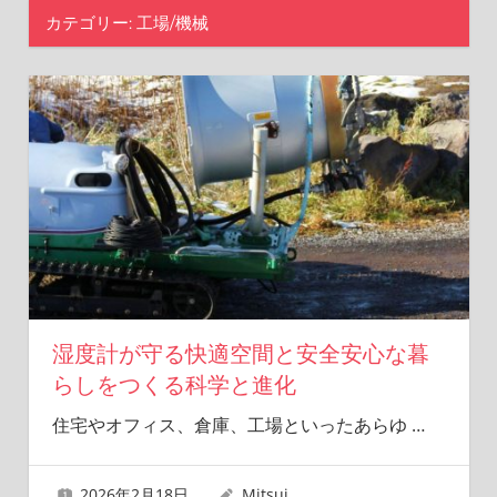
が
カテゴリー:
工場/機械
温
も
り
を
届
け
ま
す。
湿度計が守る快適空間と安全安心な暮
らしをつくる科学と進化
住宅やオフィス、倉庫、工場といったあらゆ
…
2026年2月18日
Mitsui