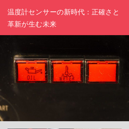
コ
温度計センサーの新時代：正確さと
ン
テ
革新が生む未来
ン
未
ツ
来
へ
の
計
ス
測
キ
体
ッ
験
を
プ
あ
な
た
に。
革
新
技
術