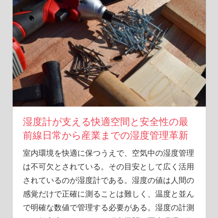
が
温
も
り
を
届
け
ま
す。
湿度計が支える快適空間と安全性の最
前線日常から産業までの湿度管理革新
室内環境を快適に保つうえで、空気中の湿度管理
は不可欠とされている。
その目安として広く活用
されているのが湿度計である。湿度の値は人間の
感覚だけで正確に測ることは難しく、温度と並ん
で明確な数値で管理する必要がある。湿度の計測