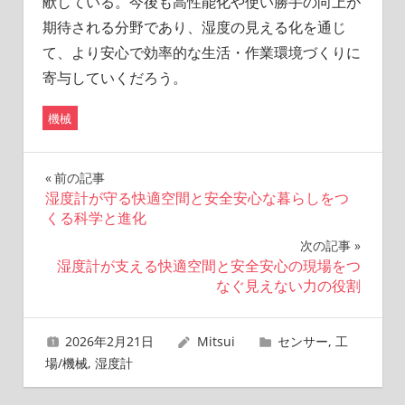
献している。今後も高性能化や使い勝手の向上が
期待される分野であり、湿度の見える化を通じ
て、より安心で効率的な生活・作業環境づくりに
寄与していくだろう。
機械
投
前の記事
湿度計が守る快適空間と安全安心な暮らしをつ
稿
くる科学と進化
ナ
次の記事
湿度計が支える快適空間と安全安心の現場をつ
ビ
なぐ見えない力の役割
ゲ
2026年2月21日
Mitsui
センサー
,
工
ー
場/機械
,
湿度計
シ