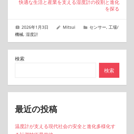
快適な生活と産業を支える湿度計の役割と進化
ビ
を探る
ゲ
2026年1月3日
Mitsui
センサー
,
工場/
ー
機械
,
湿度計
シ
ョ
検索
ン
検索
最近の投稿
温度計が支える現代社会の安全と進化多様化す