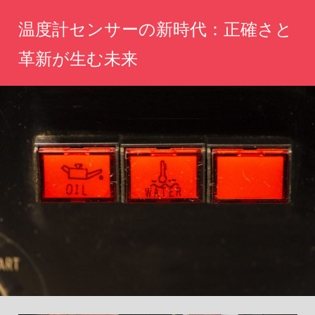
コ
温度計センサーの新時代：正確さと
ン
テ
革新が生む未来
ン
未
ツ
来
へ
の
計
ス
測
キ
体
ッ
験
を
プ
あ
な
た
に。
革
新
技
術