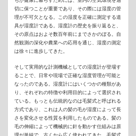
切に保つことが重要であり、その際には湿度の管
理が不可欠となる。この湿度を正確に測定する道
具が湿度計である。湿度計の歴史を振り返ると、
その原点はおよそ数百年前にまでさかのぼる。自
然観測の深化や農業への応用を通じ、湿度の測定
は徐々に進歩してきた。
そして実用的な計測機械としての湿度計が登場す
ることで、日常や現場で正確な湿度管理が可能と
なったのである。湿度計にはいくつかの種類があ
り、それぞれの特徴や利用目的によって選択され
ている。もっとも伝統的なのは毛髪式と呼ばれる
方式であり、これは人の髪の毛が湿度によって長
さを変化させる性質を利用したものである。髪の
毛の伸縮によって機械的に針を動かす仕組みは原
理が単純で、古くから広く使われてきた。毛髪式