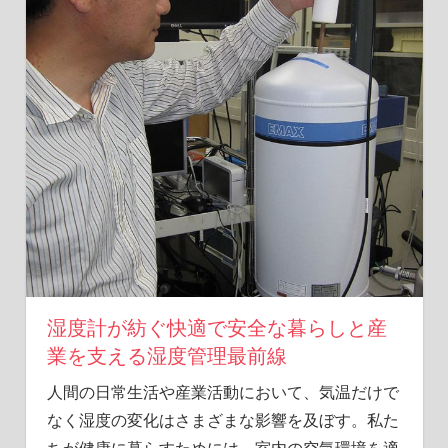
が
温
も
り
を
届
け
ま
す。
湿度計が紡ぐ快適で安全な暮らしと産
業を支える湿度管理最前線
人間の日常生活や産業活動において、気温だけで
なく湿度の変化はさまざまな影響を及ぼす。
私た
ちが健康に暮らすためには、室内の空気環境を適