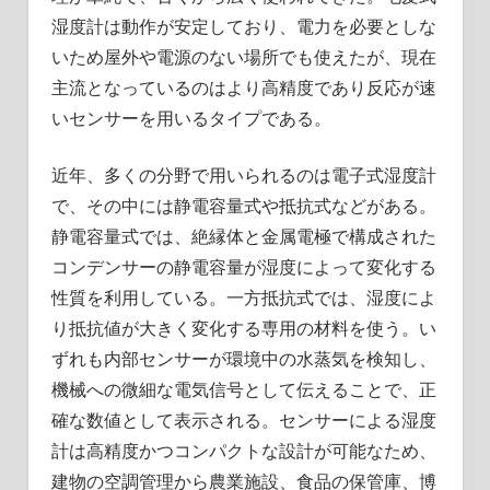
湿度計は動作が安定しており、電力を必要としな
いため屋外や電源のない場所でも使えたが、現在
主流となっているのはより高精度であり反応が速
いセンサーを用いるタイプである。
近年、多くの分野で用いられるのは電子式湿度計
で、その中には静電容量式や抵抗式などがある。
静電容量式では、絶縁体と金属電極で構成された
コンデンサーの静電容量が湿度によって変化する
性質を利用している。一方抵抗式では、湿度によ
り抵抗値が大きく変化する専用の材料を使う。い
ずれも内部センサーが環境中の水蒸気を検知し、
機械への微細な電気信号として伝えることで、正
確な数値として表示される。センサーによる湿度
計は高精度かつコンパクトな設計が可能なため、
建物の空調管理から農業施設、食品の保管庫、博