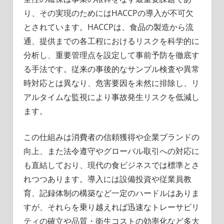
り、その実現のためにはHACCPの導入が不可欠
とされています。HACCPは、食品の製造から流
通、提供までの各工程におけるリスクを科学的に
分析し、重要管理点を設定して事前予防を徹底す
る手法です。従来の事後的なサンプル検査や異常
時対応とは異なり、危害要因を未然に排除し、リ
アルタイムな監視により事故発生リスクを低減し
ます。
この仕組みは消費者の信頼獲得や企業ブランドの
向上、また法令遵守やグローバル取引への対応に
も直結しており、現代の食ビジネスでは標準とさ
れつつあります。導入には設備投資や従業員教
育、記録体制の構築など一定のハードルはありま
すが、それらを乗り越えれば迅速なトレーサビリ
ティの確立や品質・衛生コストの効率化など多大