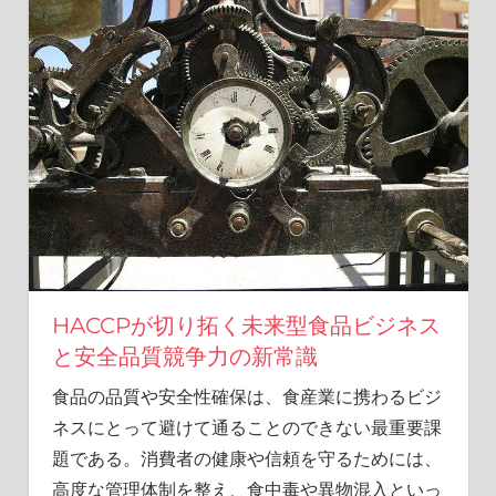
が
温
も
り
を
届
け
ま
す。
HACCPが切り拓く未来型食品ビジネス
と安全品質競争力の新常識
食品の品質や安全性確保は、食産業に携わるビジ
ネスにとって避けて通ることのできない最重要課
題である。
消費者の健康や信頼を守るためには、
高度な管理体制を整え、食中毒や異物混入といっ