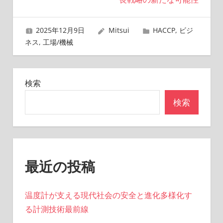
ビ
ゲ
2025年12月9日
Mitsui
HACCP
,
ビジ
ー
ネス
,
工場/機械
シ
ョ
検索
ン
検索
最近の投稿
温度計が支える現代社会の安全と進化多様化す
る計測技術最前線