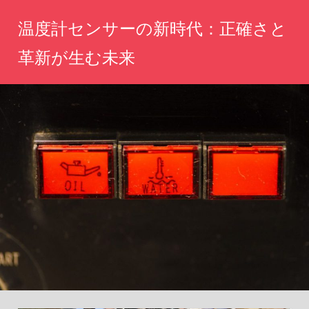
コ
温度計センサーの新時代：正確さと
ン
テ
革新が生む未来
ン
未
ツ
来
へ
の
計
ス
測
キ
体
ッ
験
を
プ
あ
な
た
に。
革
新
技
術